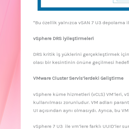
*Bu özellik yalnızca vSAN 7 U3 depolama 
vSphere DRS iyileştirmeleri
DRS kritik iş yüklerini gerçekleştirmek iç
olası bir kesintinin önüne geçilmesi hedefl
VMware Cluster Servis’lerdeki Geliştirme
vSphere küme hizmetleri (vCLS) VM’leri, vS
kullanılması zorunludur. VM adları parantez
UI açısından aynı olmasıydı. Ayrıca, bu VM
vSphere 7 U3 ile vm’lere farklı UUID’ler s