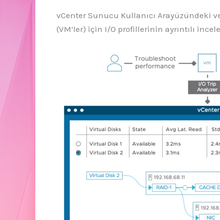
vCenter Sunucu Kullanıcı Arayüzündeki veri
(VM’ler) için I/O profillerinin ayrıntılı incele