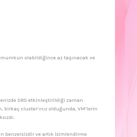
eri mümkün olabildiğince az taşınacak ve
menizde DRS etkinleştirildiği zaman
n, birkaç cluster’ınız olduğunda, VM’lerin
ksızdı.
en benzersizdir ve artık isimlendirme