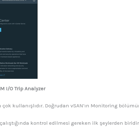
 I/O Trip Analyzer
en çok kullanışlıdır. Doğrudan vSAN’ın Monitoring bölümünd
ş çalıştığında kontrol edilmesi gereken ilk şeylerden birid