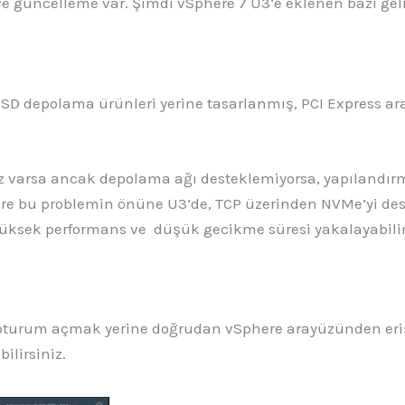
 ve güncelleme var. Şimdi vSphere 7 U3’e eklenen bazı geli
SD depolama ürünleri yerine tasarlanmış, PCI Express ar
z varsa ancak depolama ağı desteklemiyorsa, yapılandırm
ware bu problemin önüne U3’de, TCP üzerinden NVMe’yi de
yüksek performans ve düşük gecikme süresi yakalayabilir
rar oturum açmak yerine doğrudan vSphere arayüzünden eri
lirsiniz.