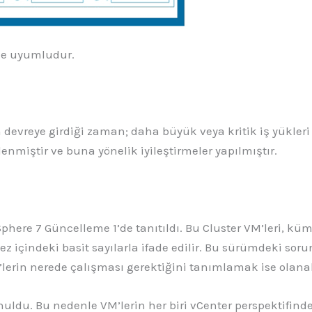
ile uyumludur.
in devreye girdiği zaman; daha büyük veya kritik iş yükl
enmiştir ve buna yönelik iyileştirmeler yapılmıştır.
phere 7 Güncelleme 1’de tanıtıldı. Bu Cluster VM’leri, kü
 içindeki basit sayılarla ifade edilir. Bu sürümdeki soru
’lerin nerede çalışması gerektiğini tanımlamak ise olana
unuldu. Bu nedenle VM’lerin her biri vCenter perspektifind