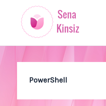
İçeriğe
atla
PowerShell