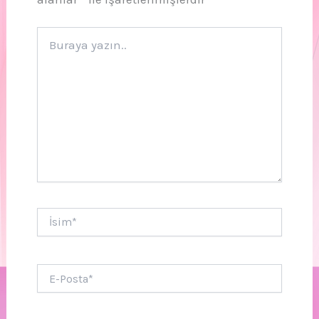
Buraya
yazın..
İsim*
E-
Posta*