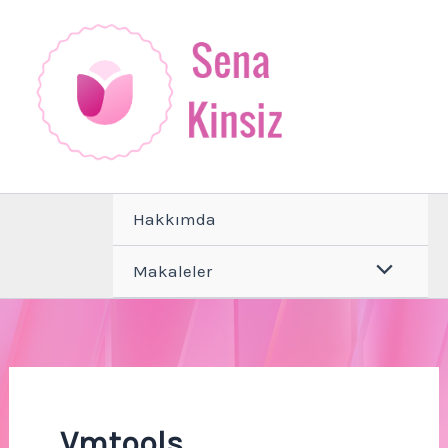
İçeriğe
atla
Hakkımda
Makaleler
Vmtools