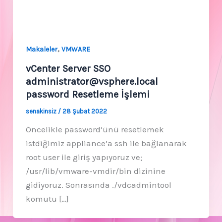
,
Makaleler
VMWARE
vCenter Server SSO
administrator@vsphere.local
password Resetleme İşlemi
senakinsiz
/
28 Şubat 2022
Öncelikle password’ünü resetlemek
istdiğimiz appliance’a ssh ile bağlanarak
root user ile giriş yapıyoruz ve;
/usr/lib/vmware-vmdir/bin dizinine
gidiyoruz. Sonrasında ./vdcadmintool
komutu […]