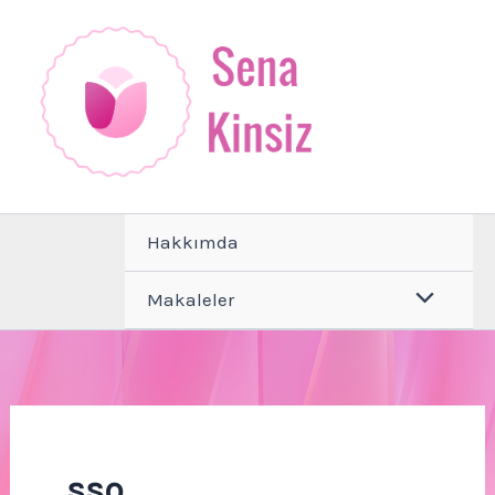
İçeriğe
atla
Hakkımda
Makaleler
sso