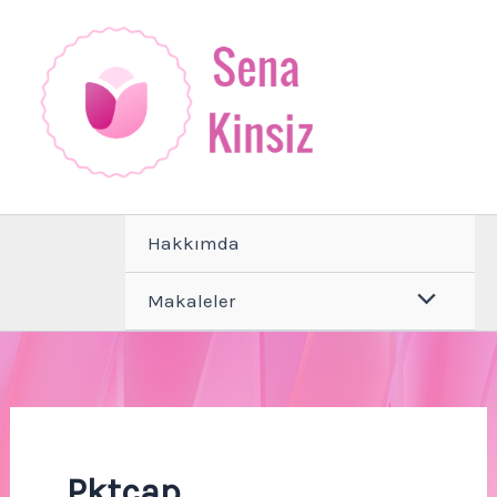
İçeriğe
atla
Hakkımda
Makaleler
Pktcap