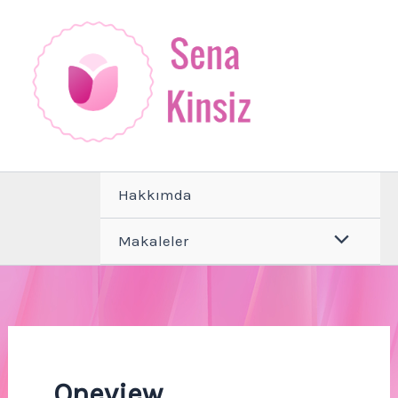
İçeriğe
atla
Hakkımda
Makaleler
Oneview