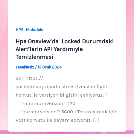
,
HPE
Makaleler
Hpe Oneview’da Locked Durumdaki
Alert’lerin API Yardımıyla
Temizlenmesi
senakinsiz
/
13 Ocak 2024
GET https://
şasifqdnveyaipadresi/rest/version İlgili
komut ile versiyon bilgisini çekiyoruz; {
“minimumVersion”: 120,
“currentVersion”: 5600 } Token Almak için
Post komutu ile devam ediyoruz. […]